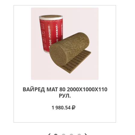
ВАЙРЕД МАТ 80 2000X1000X110
ВА
РУЛ.
1 980.54