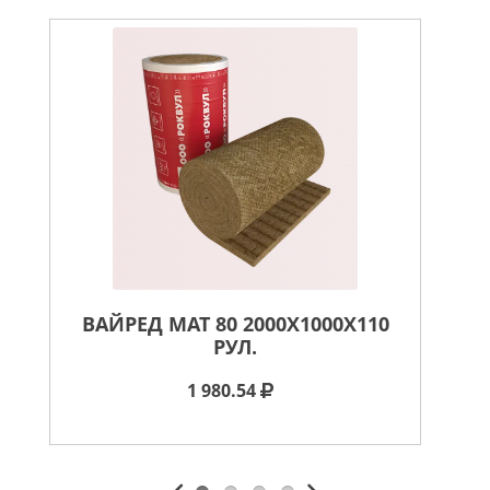
ВАЙРЕД МАТ 80 2000X1000X110
ВА
РУЛ.
1 980.54