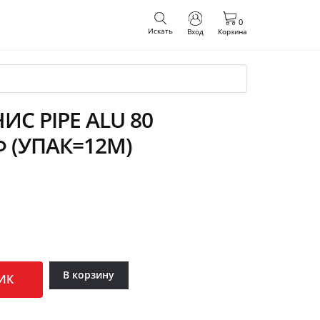
0
Искать
Вход
Корзина
С PIPE ALU 80
Ф (УПАК=12М)
В корзину
ИК