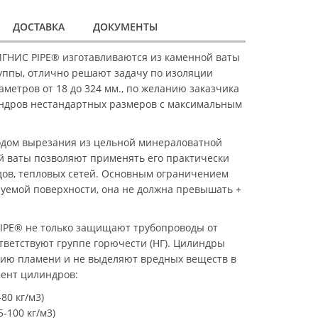
ДОСТАВКА
ДОКУМЕНТЫ
ГНИС PIPE® изготавливаются из каменной ваты
уппы, отлично решают задачу по изоляции
метров от 18 до 324 мм., по желанию заказчика
ндров нестандартных размеров с максимальным
дом вырезания из цельной минераловатной
й ваты позволяют применять его практически
дов, тепловых сетей. Основным ограничением
уемой поверхности, она не должна превышать +
IPE® не только защищают трубопроводы от
ответствуют группе горючести (НГ). Цилиндры
ию пламени и не выделяют вредных веществ в
мент цилиндров:
80 кг/м3)
-100 кг/м3)