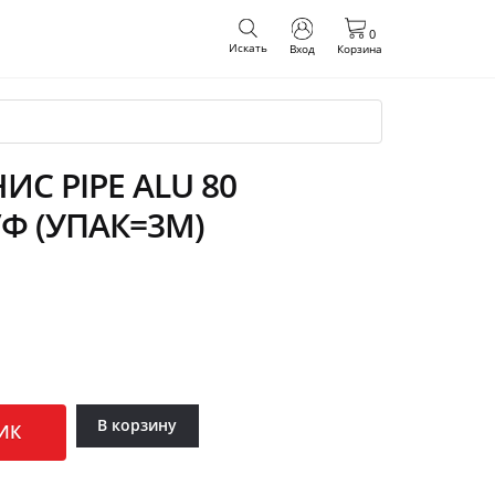
0
Искать
Вход
Корзина
С PIPE ALU 80
/Ф (УПАК=3М)
В корзину
ИК