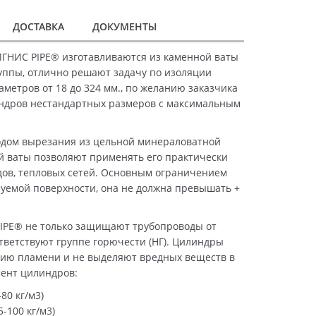
ДОСТАВКА
ДОКУМЕНТЫ
ГНИС PIPE® изготавливаются из каменной ваты
уппы, отлично решают задачу по изоляции
метров от 18 до 324 мм., по желанию заказчика
ндров нестандартных размеров с максимальным
дом вырезания из цельной минераловатной
й ваты позволяют применять его практически
дов, тепловых сетей. Основным ограничением
уемой поверхности, она не должна превышать +
IPE® не только защищают трубопроводы от
ответствуют группе горючести (НГ). Цилиндры
ию пламени и не выделяют вредных веществ в
мент цилиндров:
80 кг/м3)
-100 кг/м3)