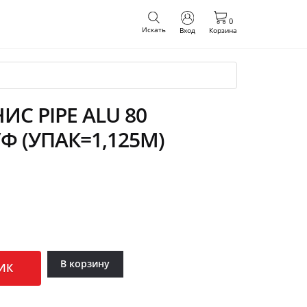
0
Искать
Вход
Корзина
С PIPE ALU 80
/Ф (УПАК=1,125М)
В корзину
ИК