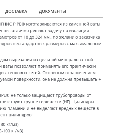
ДОСТАВКА
ДОКУМЕНТЫ
ГНИС PIPE® изготавливаются из каменной ваты
уппы, отлично решают задачу по изоляции
метров от 18 до 324 мм., по желанию заказчика
ндров нестандартных размеров с максимальным
дом вырезания из цельной минераловатной
й ваты позволяют применять его практически
дов, тепловых сетей. Основным ограничением
уемой поверхности, она не должна превышать +
IPE® не только защищают трубопроводы от
ответствуют группе горючести (НГ). Цилиндры
ию пламени и не выделяют вредных веществ в
мент цилиндров:
80 кг/м3)
-100 кг/м3)