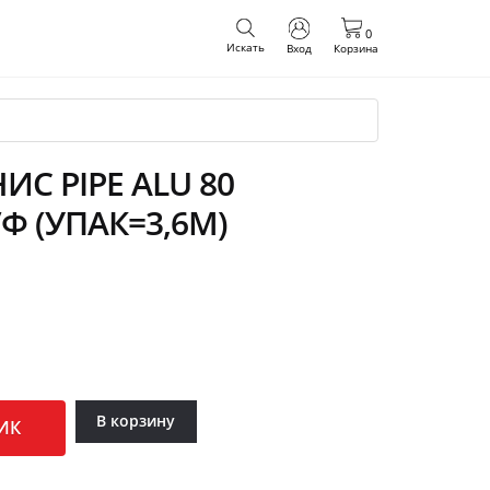
0
Искать
Вход
Корзина
С PIPE ALU 80
/Ф (УПАК=3,6М)
В корзину
ИК