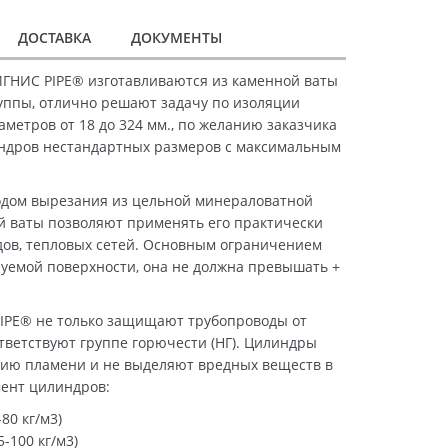
ДОСТАВКА
ДОКУМЕНТЫ
ГНИС PIPE® изготавливаются из каменной ваты
уппы, отлично решают задачу по изоляции
метров от 18 до 324 мм., по желанию заказчика
ндров нестандартных размеров с максимальным
дом вырезания из цельной минераловатной
й ваты позволяют применять его практически
дов, тепловых сетей. Основным ограничением
уемой поверхности, она не должна превышать +
IPE® не только защищают трубопроводы от
ответствуют группе горючести (НГ). Цилиндры
ию пламени и не выделяют вредных веществ в
мент цилиндров:
80 кг/м3)
-100 кг/м3)