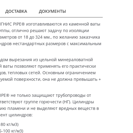
ДОСТАВКА
ДОКУМЕНТЫ
ГНИС PIPE® изготавливаются из каменной ваты
уппы, отлично решают задачу по изоляции
метров от 18 до 324 мм., по желанию заказчика
ндров нестандартных размеров с максимальным
дом вырезания из цельной минераловатной
й ваты позволяют применять его практически
дов, тепловых сетей. Основным ограничением
уемой поверхности, она не должна превышать +
IPE® не только защищают трубопроводы от
ответствуют группе горючести (НГ). Цилиндры
ию пламени и не выделяют вредных веществ в
мент цилиндров:
80 кг/м3)
-100 кг/м3)