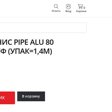
0
Искать
Вход
Корзина
С PIPE ALU 80
/Ф (УПАК=1,4М)
В корзину
ИК