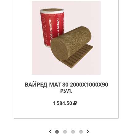
ВАЙРЕД МАТ 80 2000X1000X90
В
РУЛ.
1 584.50