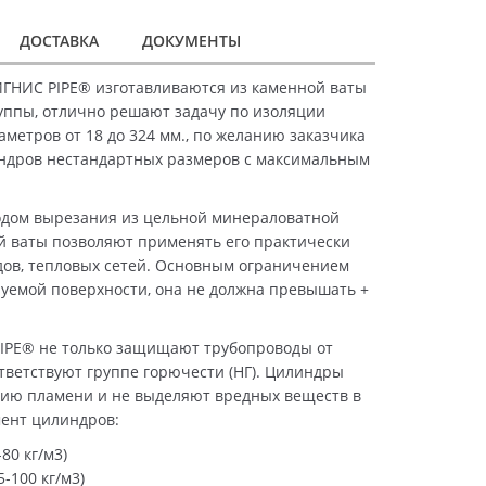
ДОСТАВКА
ДОКУМЕНТЫ
ГНИС PIPE® изготавливаются из каменной ваты
уппы, отлично решают задачу по изоляции
метров от 18 до 324 мм., по желанию заказчика
ндров нестандартных размеров с максимальным
дом вырезания из цельной минераловатной
й ваты позволяют применять его практически
дов, тепловых сетей. Основным ограничением
уемой поверхности, она не должна превышать +
IPE® не только защищают трубопроводы от
ответствуют группе горючести (НГ). Цилиндры
ию пламени и не выделяют вредных веществ в
мент цилиндров:
80 кг/м3)
-100 кг/м3)