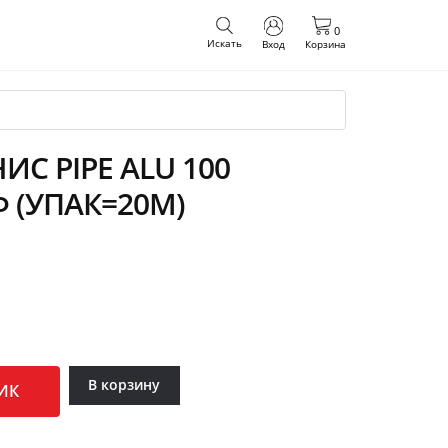
0
Искать
Вход
Корзина
С PIPE ALU 100
Ф (УПАК=20М)
В корзину
ИК