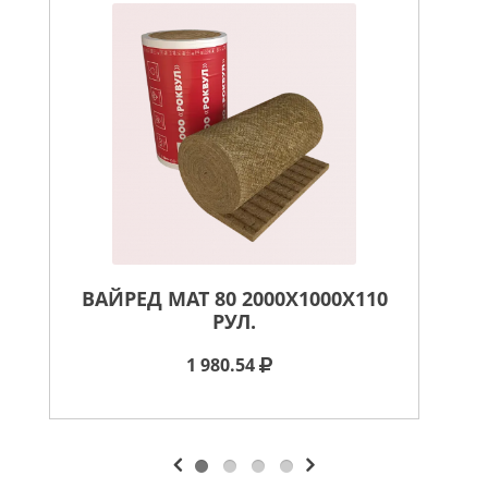
ВАЙРЕД МАТ 80 2000X1000X110
ВА
РУЛ.
1 980.54