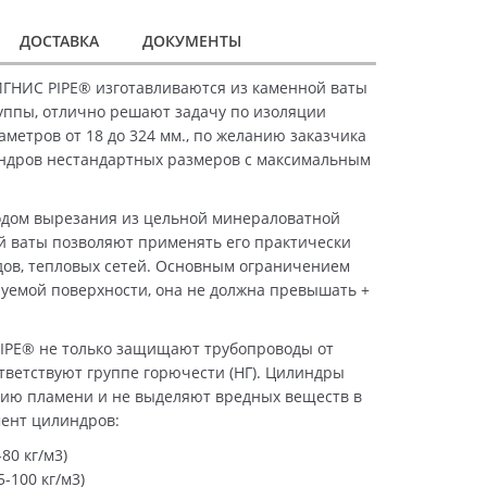
ДОСТАВКА
ДОКУМЕНТЫ
ГНИС PIPE® изготавливаются из каменной ваты
уппы, отлично решают задачу по изоляции
метров от 18 до 324 мм., по желанию заказчика
ндров нестандартных размеров с максимальным
дом вырезания из цельной минераловатной
й ваты позволяют применять его практически
дов, тепловых сетей. Основным ограничением
уемой поверхности, она не должна превышать +
IPE® не только защищают трубопроводы от
ответствуют группе горючести (НГ). Цилиндры
ию пламени и не выделяют вредных веществ в
мент цилиндров:
80 кг/м3)
-100 кг/м3)