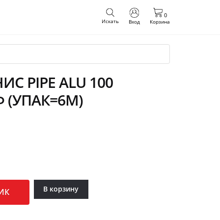
0
Искать
Вход
Корзина
С PIPE ALU 100
Ф (УПАК=6М)
В корзину
ИК