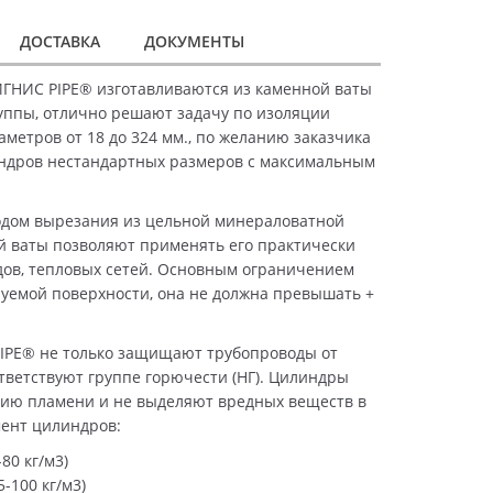
ДОСТАВКА
ДОКУМЕНТЫ
ГНИС PIPE® изготавливаются из каменной ваты
уппы, отлично решают задачу по изоляции
метров от 18 до 324 мм., по желанию заказчика
ндров нестандартных размеров с максимальным
дом вырезания из цельной минераловатной
й ваты позволяют применять его практически
дов, тепловых сетей. Основным ограничением
уемой поверхности, она не должна превышать +
IPE® не только защищают трубопроводы от
ответствуют группе горючести (НГ). Цилиндры
ию пламени и не выделяют вредных веществ в
мент цилиндров:
80 кг/м3)
-100 кг/м3)