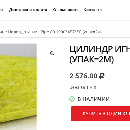
ти
Доставка и оплата
О компании
Контакты
/
Цилиндр Игнис Pipe 80 1000*457*50 (упак=2м)
ИС
ЦИЛИНДР ИГНИ
(УПАК=2М)
🔍
2 576.00
Цена за 1 м.п.
В НАЛИЧИИ
КУПИТЬ В ОДИН КЛ