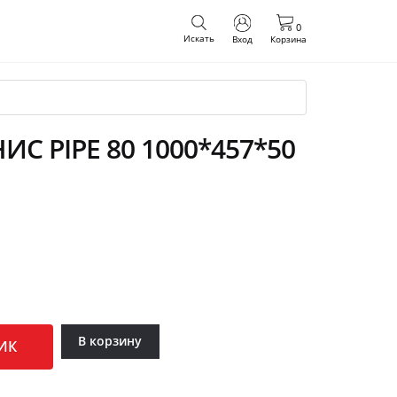
0
Искать
Вход
Корзина
С PIPE 80 1000*457*50
В корзину
ИК