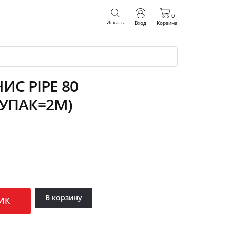
0
Искать
Вход
Корзина
С PIPE 80
(УПАК=2М)
В корзину
ИК