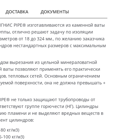
ДОСТАВКА
ДОКУМЕНТЫ
ГНИС PIPE® изготавливаются из каменной ваты
уппы, отлично решают задачу по изоляции
метров от 18 до 324 мм., по желанию заказчика
ндров нестандартных размеров с максимальным
дом вырезания из цельной минераловатной
й ваты позволяют применять его практически
дов, тепловых сетей. Основным ограничением
уемой поверхности, она не должна превышать +
IPE® не только защищают трубопроводы от
ответствуют группе горючести (НГ). Цилиндры
ию пламени и не выделяют вредных веществ в
мент цилиндров:
80 кг/м3)
-100 кг/м3)