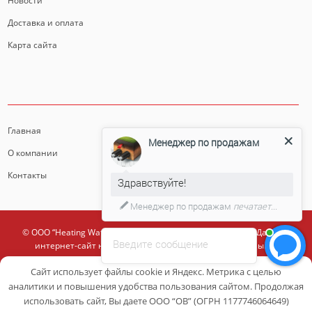
Новости
Доставка и оплата
Карта сайта
ИНФОРМАЦИЯ
Главная
Менеджер по продажам
О компании
Контакты
Здравствуйте!
Менеджер по продажам
печатает...
© ООО “Heating Water” 2017-2026. Все права защищены. Данный
Введите сообщение
интернет-сайт носит исключительно информационный и
ознакомительный характер и ни при каких условиях
Сайт использует файлы cookie и Яндекс. Метрика с целью
информационные материалы и цены, размещенные на сайте, не
являются публичной офертой, определяемой положениями ст. 437 ГК
аналитики и повышения удобства пользования сайтом. Продолжая
РФ.
использовать сайт, Вы даете ООО “ОВ” (ОГРН 1177746064649)