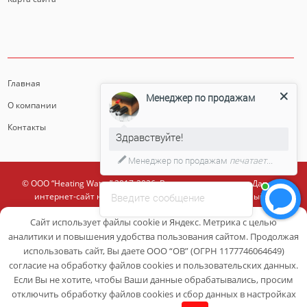
ИНФОРМАЦИЯ
Главная
Менеджер по продажам
О компании
Контакты
Здравствуйте!
Менеджер по продажам
печатает...
© ООО “Heating Water” 2017-2026. Все права защищены. Данный
Введите сообщение
интернет-сайт носит исключительно информационный и
ознакомительный характер и ни при каких условиях
Сайт использует файлы cookie и Яндекс. Метрика с целью
информационные материалы и цены, размещенные на сайте, не
являются публичной офертой, определяемой положениями ст. 437 ГК
аналитики и повышения удобства пользования сайтом. Продолжая
РФ.
использовать сайт, Вы даете ООО “ОВ” (ОГРН 1177746064649)
согласие на обработку файлов cookies и пользовательских данных.
Разработано в
Если Вы не хотите, чтобы Ваши данные обрабатывались, просим
отключить обработку файлов cookies и сбор данных в настройках
0